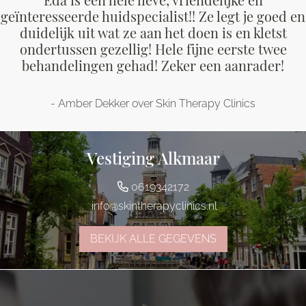
geïnteresseerde huidspecialist!! Ze legt je goed en
duidelijk uit wat ze aan het doen is en kletst
ondertussen gezellig! Hele fijne eerste twee
behandelingen gehad! Zeker een aanrader!
- Amber Dekker over Skin Therapy Clinics
Vestiging Alkmaar
0619342172
info@skintherapyclinics.nl
BEKIJK ALLE GEGEVENS