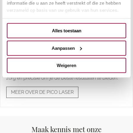
informatie die u aan ze heeft verstrekt of die ze hebben
Professioneel tattoo weglaseren
verzameld op basis van uw gebruik van hun services.
Bij Skin Therapy Clinics kun je rekenen op een
professionele aanpak met de meest geavanceerde
Alles toestaan
technologie: de Pico laser, dé laser met de kortste
pulsduur in Nederland. De Pico laser biedt een uiterst
Aanpassen
veilige en effectieve oplossing voor het verwijderen van
tatoeages zonder hierbij de omliggende huid te
Weigeren
beschadigen. Onze ervaren specialisten werken met
zorg en precisie om je de beste resultaten te bieden.
MEER OVER DE PICO LASER
Maak kennis met onze