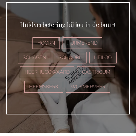
Huidverbetering bij jou in de buurt
HOORN
PURMEREND
SCHAGEN
SCHOORL
HEILOO
HEERHUGOWAARD
CASTRICUM
HEEMSKERK
WORMERVEER