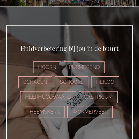
Huidverbetering bij jou in de buurt
HOORN
PURMEREND
SCHAGEN
SCHOORL
HEILOO
HEERHUGOWAARD
CASTRICUM
HEEMSKERK
WORMERVEER