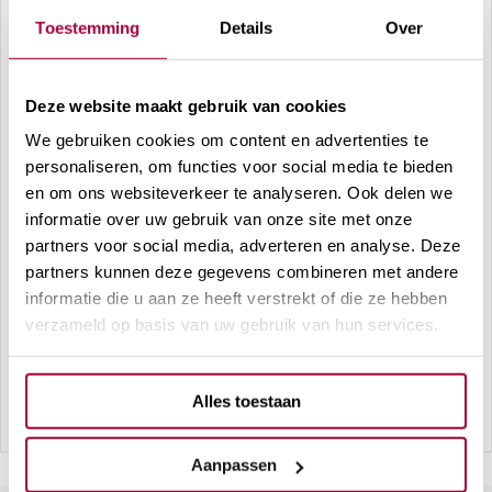
Toestemming
Details
Over
Deze website maakt gebruik van cookies
Skin Therapy Clinics voor het verwijderen
van pigmentvlekken
We gebruiken cookies om content en advertenties te
personaliseren, om functies voor social media te bieden
Bij Skin Therapy Clinics bieden we op maat gemaakte
en om ons websiteverkeer te analyseren. Ook delen we
behandelingen die precies passen bij jouw
informatie over uw gebruik van onze site met onze
partners voor social media, adverteren en analyse. Deze
huidbehoeften. Benieuwd hoe wij jouw pigmentvlekken
partners kunnen deze gegevens combineren met andere
kunnen verwijderen middels lasertherapie? Maak
informatie die u aan ze heeft verstrekt of die ze hebben
vandaag nog een afspraak voor een gratis consult en
verzameld op basis van uw gebruik van hun services.
ontdek hoe wij je kunnen helpen om pigmentvlekken te
verminderen en je huid te voorzien van een frisse
Alles toestaan
uitstraling.
Aanpassen