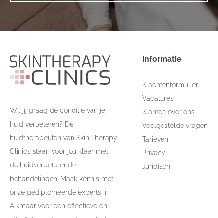
Informatie
Klachtenformulier
Vacatures
Wil jij graag de conditie van je
Klanten over ons
huid verbeteren? De
Veelgestelde vragen
huidtherapeuten van Skin Therapy
Tarieven
Clinics staan voor jou klaar met
Privacy
de huidverbeterende
Juridisch
behandelingen. Maak kennis met
onze gediplomeerde experts in
Alkmaar voor een effectieve en