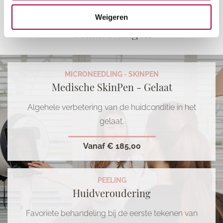
Maak kennis met onze
Weigeren
behandelingen
MICRONEEDLING - SKINPEN
Medische SkinPen - Gelaat
Algehele verbetering van de huidconditie in het
gelaat.
Vanaf
€ 185,00
PEELING
Huidveroudering
Favoriete behandeling bij de eerste tekenen van