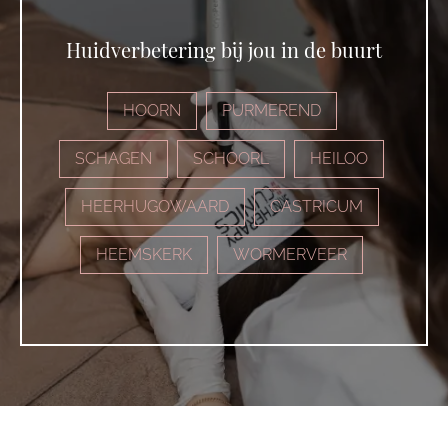
Huidverbetering bij jou in de buurt
HOORN
PURMEREND
SCHAGEN
SCHOORL
HEILOO
HEERHUGOWAARD
CASTRICUM
HEEMSKERK
WORMERVEER