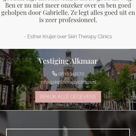
Ben er nu niet meer onzeker over en ben goed
geholpen door Gabrielle. Ze legt alles goed uit en
is zeer professioneel.
- Esther Kruijer over Skin Therapy Clinics
Vestiging Alkmaar
0619342172
info@skintherapyclinics.nl
BEKIJK ALLE GEGEVENS