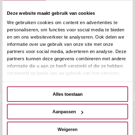
evalueren we het resultaat nauwkeurig en voorzien we
Deze website maakt gebruik van cookies
je van advies voor de nazorg om het optimale resultaat
We gebruiken cookies om content en advertenties te
te behouden.
personaliseren, om functies voor social media te bieden
Wil je meer weten over onze effectieve behandelingen
en om ons websiteverkeer te analyseren. Ook delen we
informatie over uw gebruik van onze site met onze
voor het verminderen van rimpels of een van onze
partners voor social media, adverteren en analyse. Deze
andere behandelingen als
littekens verminderen
,
partners kunnen deze gegevens combineren met andere
oogwallen behandelen
of
striae behandelen
? Maak dan
informatie die u aan ze heeft verstrekt of die ze hebben
nu een afspraak voor een vrijblijvend consult bij Skin
verzameld op basis van uw gebruik van hun services.
Therapy Clinics.
Alles toestaan
Aanpassen
Maak kennis met onze
behandelingen
Weigeren