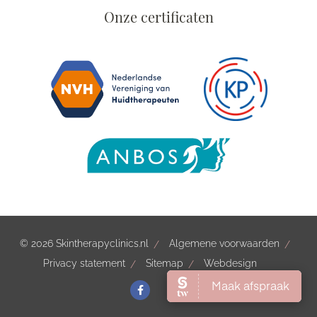
Onze certificaten
© 2026 Skintherapyclinics.nl
Algemene voorwaarden
Privacy statement
Sitemap
Webdesign