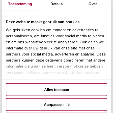
Toestemming
Details
Over
Clinics helpen je namelijk graag met huidverbeterende
behandelingen in Wormerveer. Of je nou last hebt van
acne, littekens of een verouderende huid, dankzij onze
Deze website maakt gebruik van cookies
effectieve behandelingen geniet je binnen de kortste
We gebruiken cookies om content en advertenties te
keren weer van een stralende huid. Kies voor Skin
personaliseren, om functies voor social media te bieden
Therapy Clinics en geniet weer van die frisse en
en om ons websiteverkeer te analyseren. Ook delen we
energieke uitstraling. Interesse in een behandeling om
informatie over uw gebruik van onze site met onze
de conditie van je huid te verbeteren? Maak nu een
partners voor social media, adverteren en analyse. Deze
partners kunnen deze gegevens combineren met andere
eerste afspraak!
informatie die u aan ze heeft verstrekt of die ze hebben
Wij zijn werkzaam rondom de gebieden:
verzameld op basis van uw gebruik van hun services.
Hoorn
,
Purmerend
,
Heiloo
,
Heerhugowaard
,
Alles toestaan
Castricum
,
Heemskerk
,
Schagen
en
Schoorl
.
Aanpassen