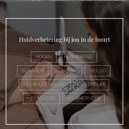
Huidverbetering bij jou in de buurt
HOORN
PURMEREND
SCHAGEN
SCHOORL
HEILOO
HEERHUGOWAARD
CASTRICUM
HEEMSKERK
WORMERVEER