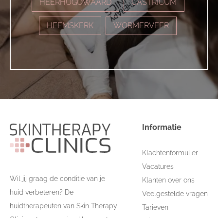
HEERHUGOWAARD
CASTRICUM
HEEMSKERK
WORMERVEER
Informatie
Klachtenformulier
Vacatures
Wil jij graag de conditie van je
Klanten over ons
huid verbeteren? De
Veelgestelde vragen
huidtherapeuten van Skin Therapy
Tarieven