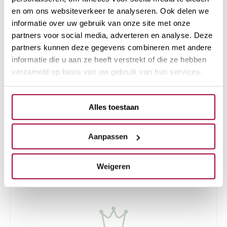
resultaat
en om ons websiteverkeer te analyseren. Ook delen we
informatie over uw gebruik van onze site met onze
partners voor social media, adverteren en analyse. Deze
Tijdens onze huidverbeterende behandelingen
partners kunnen deze gegevens combineren met andere
maken we gebruik van de beste apparatuur en
informatie die u aan ze heeft verstrekt of die ze hebben
producten van professionele merken zoals
verzameld op basis van uw gebruik van hun services.
Skintech, XL Hair Vitamins, Skinpen en Obagi
Medical.. Het resultaat van deze behandelingen
Alles toestaan
is een stralende en mooie huid. Graag meer
weten wat de mogelijkheden zijn voor
Aanpassen
huidverbetering? Plan dan een gratis en
vrijblijvende eerste intake afspraak. Onze
Weigeren
huidtherapeuten helpen je graag verder!