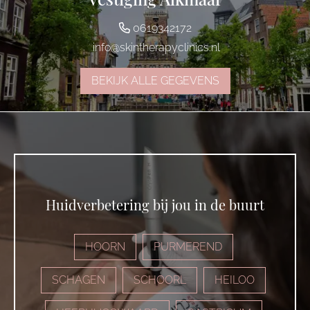
0619342172
info@skintherapyclinics.nl
BEKIJK ALLE GEGEVENS
Huidverbetering bij jou in de buurt
HOORN
PURMEREND
SCHAGEN
SCHOORL
HEILOO