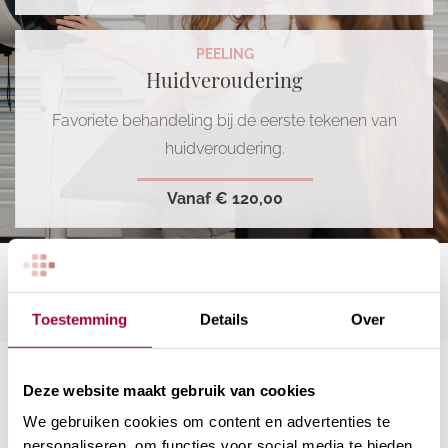
PEELING
Huidveroudering
Favoriete behandeling bij de eerste tekenen van
huidveroudering.
Vanaf
€ 120,00
BEKIJK ALLE BEHANDELINGEN
Toestemming
Details
Over
Deze website maakt gebruik van cookies
We gebruiken cookies om content en advertenties te
Huidverbetering met direct
personaliseren, om functies voor social media te bieden