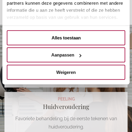
Maak kennis met onze
partners kunnen deze gegevens combineren met andere
behandelingen
informatie die u aan ze heeft verstrekt of die ze hebben
verzameld op basis van uw gebruik van hun services.
MICRONEEDLING - SKINPEN
Alles toestaan
Medische SkinPen - Gelaat
Aanpassen
Algehele verbetering van de huidconditie in het
gelaat.
Weigeren
Vanaf
€ 185,00
PEELING
Huidveroudering
Favoriete behandeling bij de eerste tekenen van
huidveroudering.