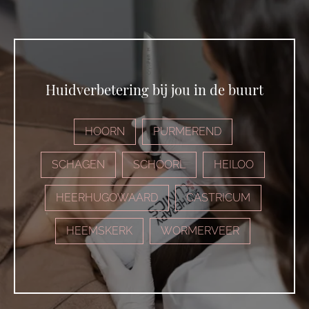
Huidverbetering bij jou in de buurt
HOORN
PURMEREND
SCHAGEN
SCHOORL
HEILOO
HEERHUGOWAARD
CASTRICUM
HEEMSKERK
WORMERVEER