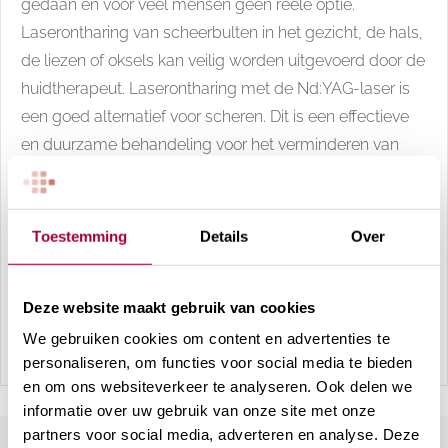
gedaan en voor veel mensen geen reële optie.
Laserontharing van scheerbulten in het gezicht, de hals,
de liezen of oksels kan veilig worden uitgevoerd door de
huidtherapeut. Laserontharing met de Nd:YAG-laser is
een goed alternatief voor scheren. Dit is een effectieve
en duurzame behandeling voor het verminderen van
pijnlijke ontstekingen, haren en scheerirritaties. De
Nd:YAG-laser is veilig voor de getinte tot zeer donkere
huid. Bovendien zorgt deze laser voor krimping van de
Toestemming
Details
Over
talgklieren, waardoor ontstekingen verminderen. Naast
laserontharing kan een dieptereiniging of peeling
Deze website maakt gebruik van cookies
worden ingezet om de ontstekingen verder te
We gebruiken cookies om content en advertenties te
behandelen.
personaliseren, om functies voor social media te bieden
en om ons websiteverkeer te analyseren. Ook delen we
informatie over uw gebruik van onze site met onze
partners voor social media, adverteren en analyse. Deze