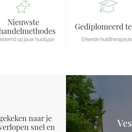
Nieuwste
Gediplomeerd t
handelmethodes
estemd op jouw huidtype
Erkende huidtherapeut
 gekeken naar je
Ves
erlopen snel en