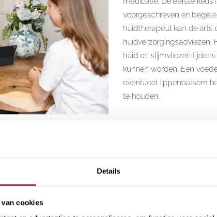
medicatie. De eerste keus i
voorgeschreven en begelei
huidtherapeut kan de arts
huidverzorgingsadviezen. 
huid en slijmvliezen tijdens
kunnen worden. Een voed
eventueel lippenbalsem he
te houden.
Details
 van cookies
ak kennis met onze behandelin