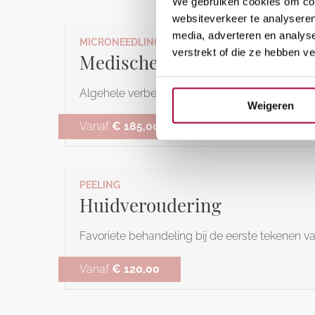
We gebruiken cookies om cont
websiteverkeer te analyseren
media, adverteren en analys
MICRONEEDLING - SKINPEN
verstrekt of die ze hebben v
Medische SkinPen - Gelaat
Algehele verbetering van de huidconditie in het
Weigeren
Vanaf
€ 185,00
PEELING
Huidveroudering
Favoriete behandeling bij de eerste tekenen v
Vanaf
€ 120,00