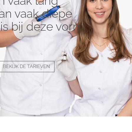
 vaak lang
aan vaak diepe
 is bij deze vorm
BEKIJK DE TARIEVEN