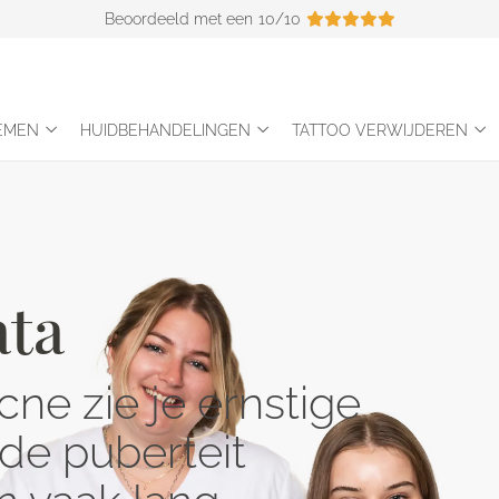
Beoordeeld met een
10/10
EMEN
HUIDBEHANDELINGEN
TATTOO VERWIJDEREN
ata
cne zie je ernstige
 de puberteit