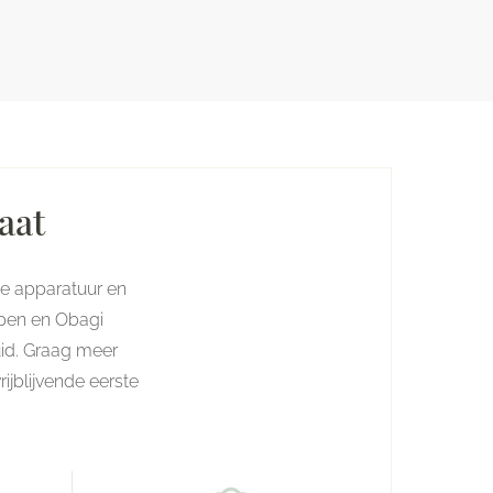
aat
e apparatuur en
npen en Obagi
uid. Graag meer
ijblijvende eerste
!